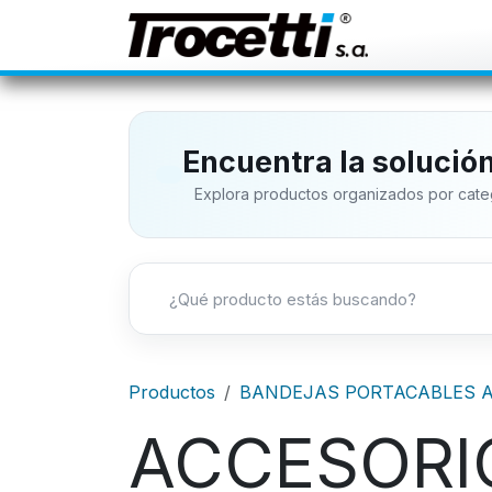
IR AL CONTENIDO
Inicio
Ti
Encuentra la solució
Explora productos organizados por categ
Productos
BANDEJAS PORTACABLES 
ACCESORI