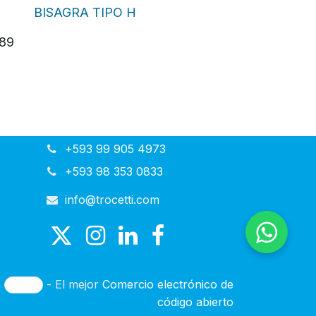
BISAGRA TIPO H
,89
+593 99 905 4973
+593 98 353 0833
info@trocetti.com
e
- El mejor
Comercio electrónico de
código abierto