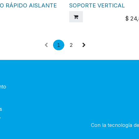
O RÁPIDO AISLANTE
SOPORTE VERTICAL
$
24
1
2
nto
s
.
Con la tecnología d