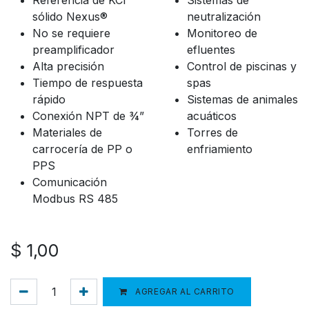
Referencia de KCl
Sistemas de
sólido Nexus®
neutralización
No se requiere
Monitoreo de
preamplificador
efluentes
Alta precisión
Control de piscinas y
Tiempo de respuesta
spas
rápido
Sistemas de animales
Conexión NPT de ¾”
acuáticos
Materiales de
Torres de
carrocería de PP o
enfriamiento
PPS
Comunicación
Modbus RS 485
$
1,00
AGREGAR AL CARRITO