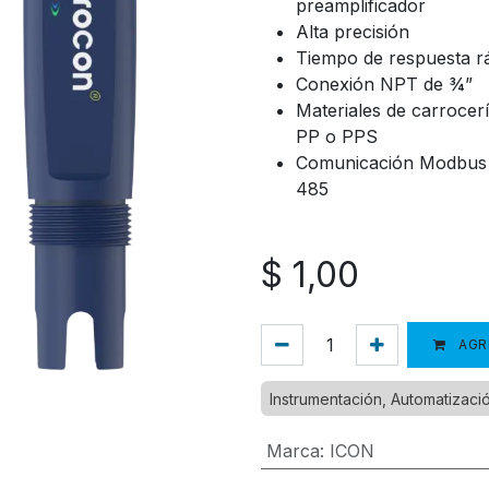
preamplificador
Alta precisión
Tiempo de respuesta r
Conexión NPT de ¾”
Materiales de carrocer
PP o PPS
Comunicación Modbus
485
$
1,00
AGR
Instrumentación, Automatizaci
Marca
:
ICON