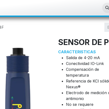
enda
Aplicaciones
Sobre nosotros
4F
SENSOR DE P
CARACTERISTICAS
Salida de 4-20 mA
Conectividad IO-Link
Compensación de
temperatura
Referencia de KCl sólid
Nexus®
Electrodo de medición 
antimonio
No se requiere