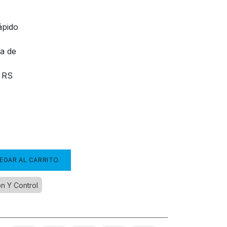
ápido
ía de
 RS
EGAR AL CARRITO
ón Y Control