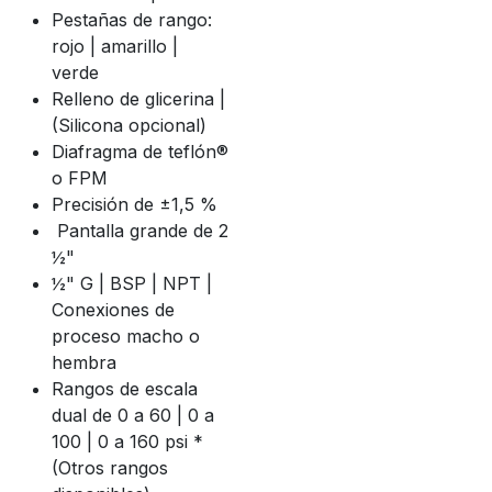
Pestañas de rango:
rojo | amarillo |
verde
Relleno de glicerina |
(Silicona opcional)
Diafragma de teflón®
o FPM
Precisión de ±1,5 %
Pantalla grande de 2
½"
½" G | BSP | NPT |
Conexiones de
proceso macho o
hembra
Rangos de escala
dual de 0 a 60 | 0 a
100 | 0 a 160 psi *
(Otros rangos